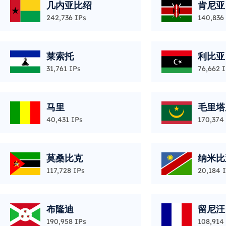
几内亚比绍
肯尼亚
242,736 IPs
140,836
莱索托
利比亚
31,761 IPs
76,662 
马里
毛里塔
40,431 IPs
170,374
莫桑比克
纳米比
117,728 IPs
20,184 
布隆迪
留尼汪
190,958 IPs
108,914