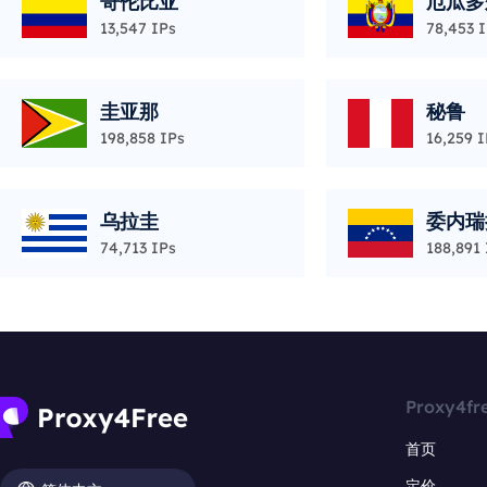
哥伦比亚
厄瓜多
13,547 IPs
78,453 
圭亚那
秘鲁
198,858 IPs
16,259 I
乌拉圭
委内瑞
74,713 IPs
188,891 
Proxy4fr
首页
定价