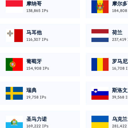
摩纳哥
摩尔多
138,865 IPs
184,808
马耳他
荷兰
116,307 IPs
237,419 
葡萄牙
罗马尼
154,908 IPs
16,708 
瑞典
斯洛文
19,758 IPs
39,568 I
圣马力诺
乌克兰
169,222 IPs
281,422