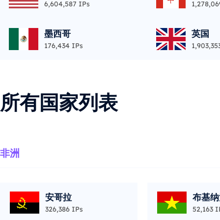
6,604,587 IPs
1,278,06
墨西哥
英国
176,434 IPs
1,903,35
所有国家列表
非洲
安哥拉
布基纳
326,386 IPs
52,163 I