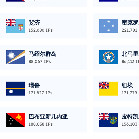
斐济
密克罗
152,686 IPs
221,781 
马绍尔群岛
北马里
88,067 IPs
86,113 I
瑙鲁
纽埃
171,827 IPs
171,779 
巴布亚新几内亚
皮特凯
188,038 IPs
156,103 