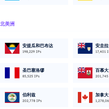
北美洲
安提瓜和巴布达
安圭拉
198,229 IPs
17,401 I
圣巴塞洛缪
百慕大
85,525 IPs
201,745
伯利兹
加拿大
202,778 IPs
1,278,06