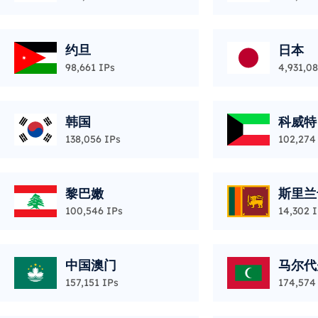
约旦
日本
98,661 IPs
4,931,0
韩国
科威特
138,056 IPs
102,274
黎巴嫩
斯里兰
100,546 IPs
14,302 
中国澳门
马尔代
157,151 IPs
174,574