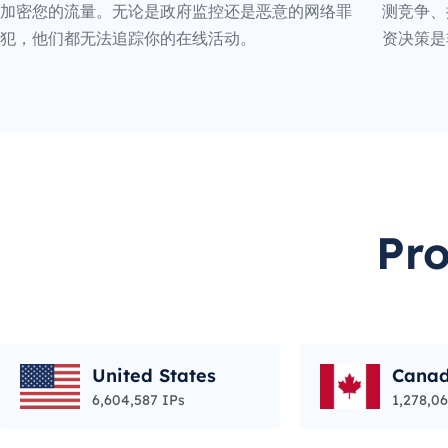
加密您的流量。无论是政府监控还是恶意的网络罪
测竞争、
犯，他们都无法追踪你的在线活动。
资决策是
Pr
United States
Cana
6,604,587 IPs
1,278,06