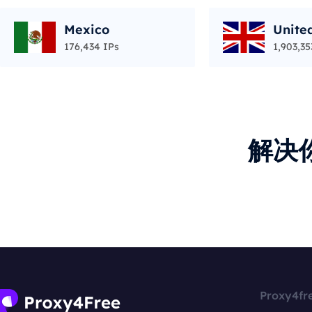
Mexico
Unite
176,434 IPs
1,903,35
解决
Proxy4fr