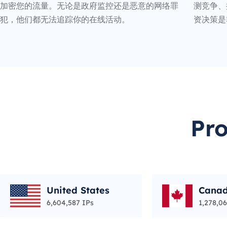
加密您的流量。无论是政府监控还是恶意的网络罪
测竞争、
犯，他们都无法追踪你的在线活动。
资决策是
Pr
United States
Cana
6,604,587 IPs
1,278,06