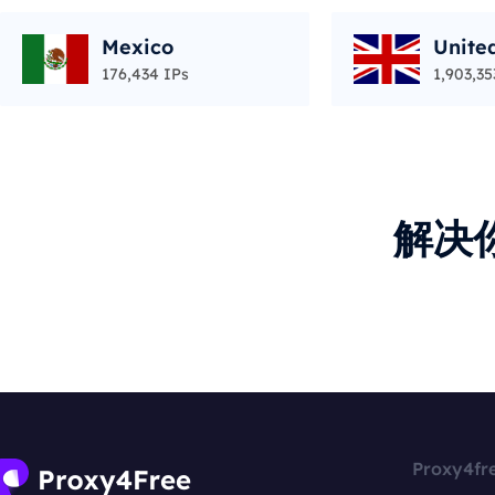
Mexico
Unite
176,434 IPs
1,903,35
解决
Proxy4fr