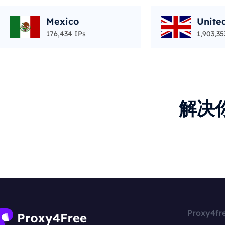
Mexico
Unite
176,434 IPs
1,903,35
解决
Proxy4fr