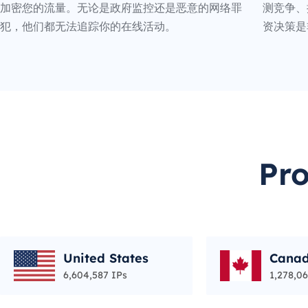
加密您的流量。无论是政府监控还是恶意的网络罪
测竞争、
犯，他们都无法追踪你的在线活动。
资决策是
Pr
United States
Cana
6,604,587 IPs
1,278,06