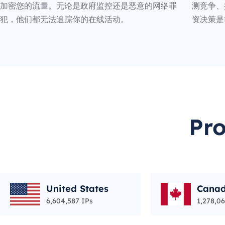
加密您的流量。无论是政府监控还是恶意的网络罪
测竞争、
犯，他们都无法追踪你的在线活动。
资决策是
Pr
United States
Cana
6,604,587 IPs
1,278,06