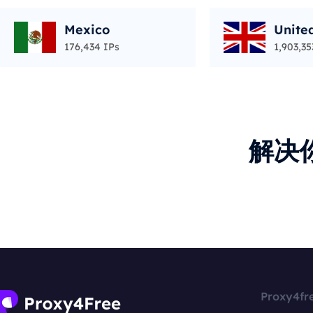
Mexico
Unite
176,434 IPs
1,903,35
解决
Proxy4fr