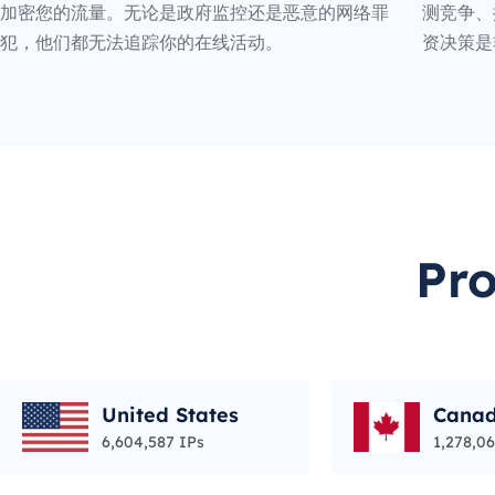
加密您的流量。无论是政府监控还是恶意的网络罪
测竞争、
犯，他们都无法追踪你的在线活动。
资决策是
Pr
United States
Cana
6,604,587 IPs
1,278,06