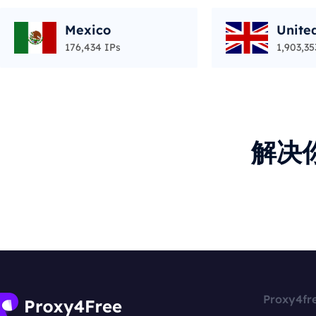
Mexico
Unite
176,434 IPs
1,903,35
解决
Proxy4fr