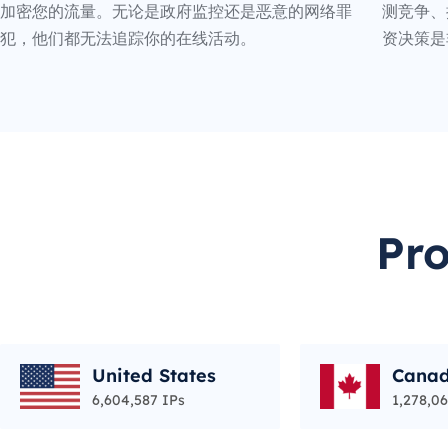
加密您的流量。无论是政府监控还是恶意的网络罪
测竞争、
犯，他们都无法追踪你的在线活动。
资决策是
Pr
United States
Cana
6,604,587 IPs
1,278,06