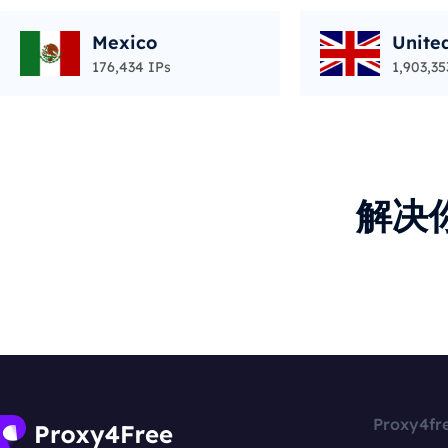
Mexico
Unite
176,434 IPs
1,903,35
解决
Proxy4fr