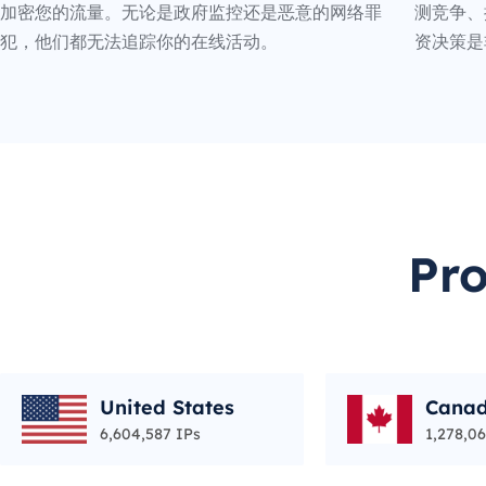
加密您的流量。无论是政府监控还是恶意的网络罪
测竞争、
犯，他们都无法追踪你的在线活动。
资决策是
Pr
United States
Cana
6,604,587 IPs
1,278,06