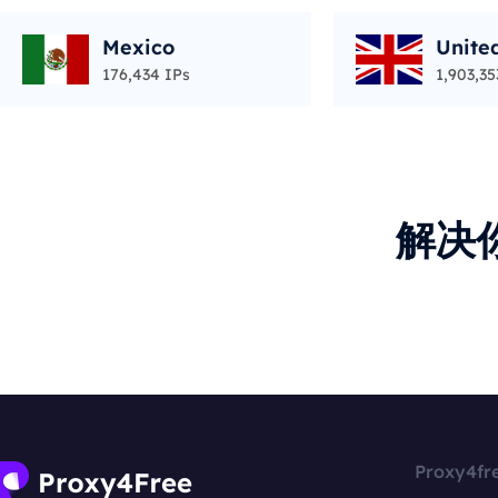
Mexico
Unite
176,434 IPs
1,903,35
解决
Proxy4fr