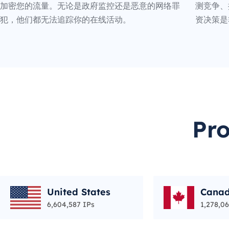
加密您的流量。无论是政府监控还是恶意的网络罪
测竞争、
犯，他们都无法追踪你的在线活动。
资决策是
Pr
United States
Cana
6,604,587 IPs
1,278,06