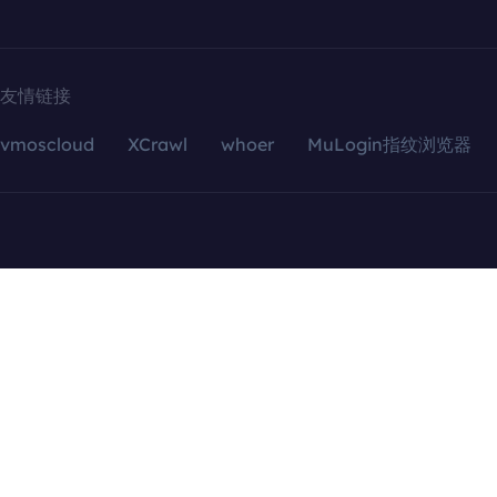
友情链接
vmoscloud
XCrawl
whoer
MuLogin指纹浏览器