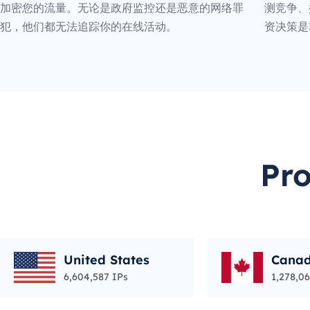
加密您的流量。无论是政府监控还是恶意的网络罪
测竞争、
犯，他们都无法追踪你的在线活动。
资决策是
Pr
United States
Cana
6,604,587 IPs
1,278,06