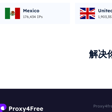
Mexico
Unite
176,434 IPs
1,903,35
解决
Proxy4fr