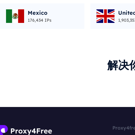
Mexico
Unite
176,434 IPs
1,903,35
解决
Proxy4fr