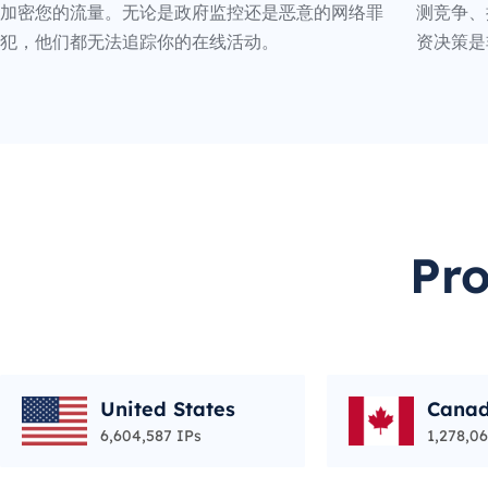
加密您的流量。无论是政府监控还是恶意的网络罪
测竞争、
犯，他们都无法追踪你的在线活动。
资决策是
Pr
United States
Cana
6,604,587 IPs
1,278,06