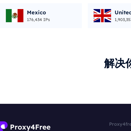
Mexico
Unite
176,434 IPs
1,903,35
解决
Proxy4fr