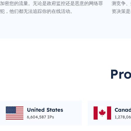
加密您的流量。无论是政府监控还是恶意的网络罪
测竞争、
犯，他们都无法追踪你的在线活动。
资决策是
Pr
United States
Cana
6,604,587 IPs
1,278,06