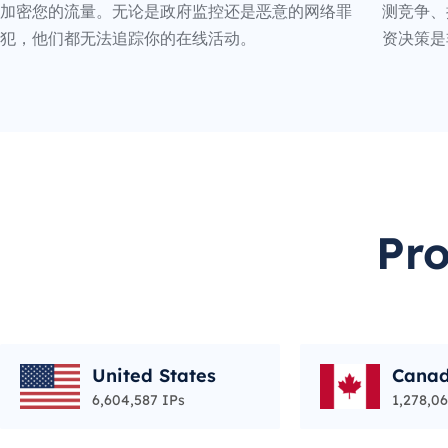
加密您的流量。无论是政府监控还是恶意的网络罪
测竞争、
犯，他们都无法追踪你的在线活动。
资决策是
Pr
United States
Cana
6,604,587 IPs
1,278,06