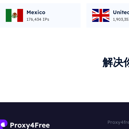
Mexico
Unite
176,434 IPs
1,903,35
解决
Proxy4fr