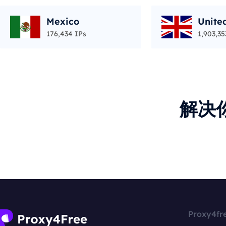
Mexico
Unite
176,434 IPs
1,903,35
解决
Proxy4fr