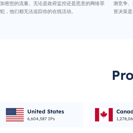
加密您的流量。无论是政府监控还是恶意的网络罪
测竞争、
犯，他们都无法追踪你的在线活动。
资决策是
Pr
United States
Cana
6,604,587 IPs
1,278,06