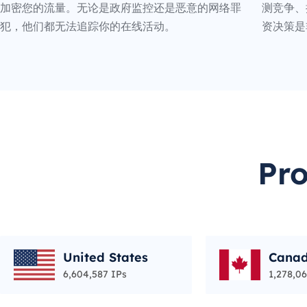
加密您的流量。无论是政府监控还是恶意的网络罪
测竞争、
犯，他们都无法追踪你的在线活动。
资决策是
Pr
United States
Cana
6,604,587 IPs
1,278,06