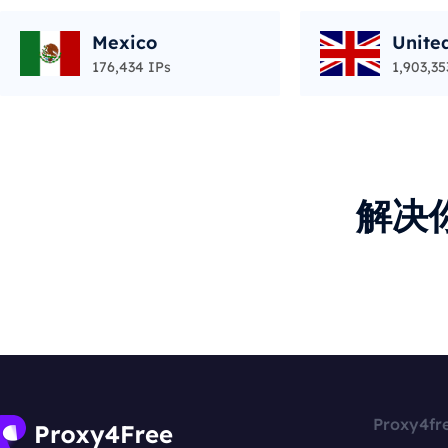
Mexico
Unite
176,434 IPs
1,903,35
解决
Proxy4fr