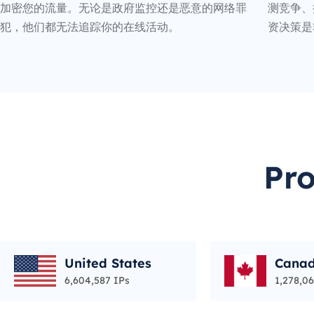
加密您的流量。无论是政府监控还是恶意的网络罪
测竞争、
犯，他们都无法追踪你的在线活动。
资决策是
Pr
United States
Cana
6,604,587 IPs
1,278,06