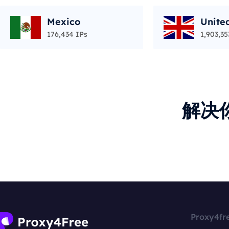
Mexico
Unite
176,434 IPs
1,903,35
解决
Proxy4fr