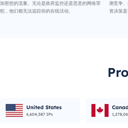
加密您的流量。无论是政府监控还是恶意的网络罪
测竞争、
犯，他们都无法追踪你的在线活动。
资决策是
Pr
United States
Cana
6,604,587 IPs
1,278,06