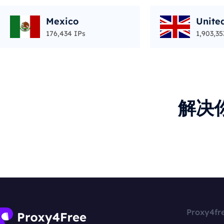
Mexico
Unite
176,434 IPs
1,903,35
解决
Proxy4fr