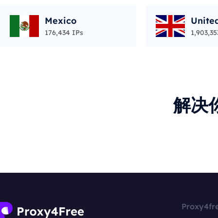
Mexico
Unite
176,434 IPs
1,903,35
解决
Proxy4fr