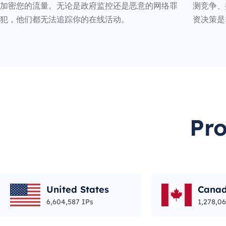
加密您的流量。无论是政府监控还是恶意的网络罪
测竞争、
犯，他们都无法追踪你的在线活动。
资决策是
Pr
United States
Cana
6,604,587 IPs
1,278,06