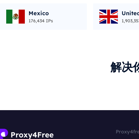
Mexico
Unite
176,434 IPs
1,903,35
解决
Proxy4fr