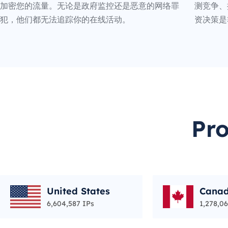
加密您的流量。无论是政府监控还是恶意的网络罪
测竞争、
犯，他们都无法追踪你的在线活动。
资决策是
Pr
United States
Cana
6,604,587 IPs
1,278,06