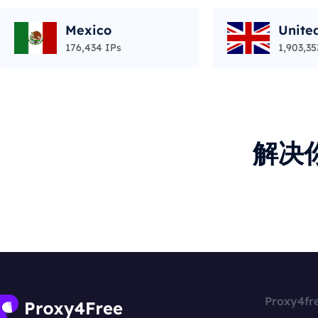
Mexico
Unite
176,434 IPs
1,903,35
解决
Proxy4fr