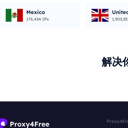
Mexico
Unite
176,434 IPs
1,903,35
解决
Proxy4fr