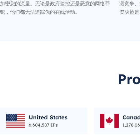
加密您的流量。无论是政府监控还是恶意的网络罪
测竞争、
犯，他们都无法追踪你的在线活动。
资决策是
Pr
United States
Cana
6,604,587 IPs
1,278,06