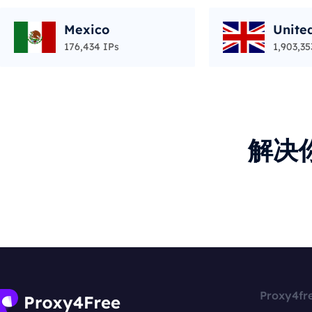
Mexico
Unite
176,434 IPs
1,903,35
解决
Proxy4fr