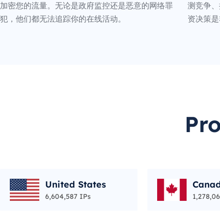
加密您的流量。无论是政府监控还是恶意的网络罪
测竞争、
犯，他们都无法追踪你的在线活动。
资决策是
Pr
United States
Cana
6,604,587 IPs
1,278,06