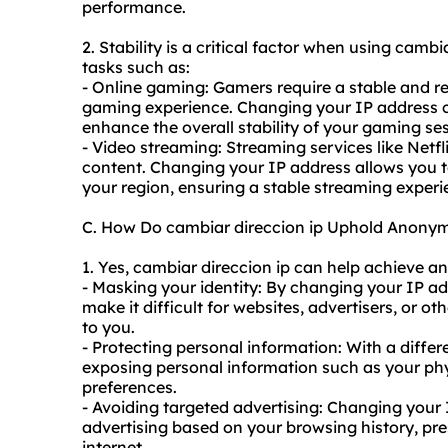
performance.
2. Stability is a critical factor when using cambia
tasks such as:
- Online gaming: Gamers require a stable and re
gaming experience. Changing your IP address ca
enhance the overall stability of your gaming se
- Video streaming: Streaming services like Netf
content. Changing your IP address allows you to
your region, ensuring a stable streaming experi
C. How Do cambiar direccion ip Uphold Anonym
1. Yes, cambiar direccion ip can help achieve a
- Masking your identity: By changing your IP a
make it difficult for websites, advertisers, or oth
to you.
- Protecting personal information: With a differ
exposing personal information such as your phys
preferences.
- Avoiding targeted advertising: Changing your
advertising based on your browsing history, pr
internet.