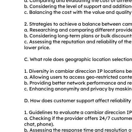
a. Comparing and evaluating the cost of differen
b. Considering the level of support and additiona
c. Balancing the cost with the value and quality
2. Strategies to achieve a balance between camb
a. Researching and comparing different provider
b. Considering long-term plans or bulk discount
c. Assessing the reputation and reliability of the
lower price.
C. What role does geographic location selectio
1. Diversity in cambiar direccion IP locations ben
a. Allowing users to access geo-restricted cont
b. Providing better network performance and red
c. Enhancing anonymity and privacy by masking 
D. How does customer support affect reliabilit
1. Guidelines to evaluate a cambiar direccion IP
a. Checking if the provider offers 24/7 customer
chat, phone).
b. Assessing the response time and resolution o