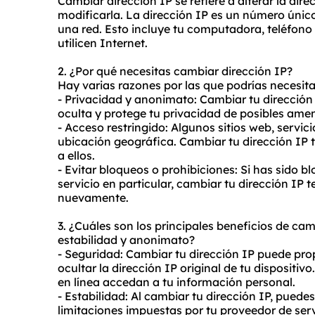
Cambiar dirección IP se refiere a alterar la dire
modificarla. La dirección IP es un número únic
una red. Esto incluye tu computadora, teléfono i
utilicen Internet.
2. ¿Por qué necesitas cambiar dirección IP?
Hay varias razones por las que podrías necesita
- Privacidad y anonimato: Cambiar tu dirección
oculta y protege tu privacidad de posibles amen
- Acceso restringido: Algunos sitios web, servi
ubicación geográfica. Cambiar tu dirección IP t
a ellos.
- Evitar bloqueos o prohibiciones: Si has sido b
servicio en particular, cambiar tu dirección IP t
nuevamente.
3. ¿Cuáles son los principales beneficios de ca
estabilidad y anonimato?
- Seguridad: Cambiar tu dirección IP puede pro
ocultar la dirección IP original de tu dispositiv
en línea accedan a tu información personal.
- Estabilidad: Al cambiar tu dirección IP, pued
limitaciones impuestas por tu proveedor de serv