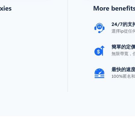
24/7的支
選擇ip從任
簡單的定
無限帶寬，僅
最快的速
100%匿名和