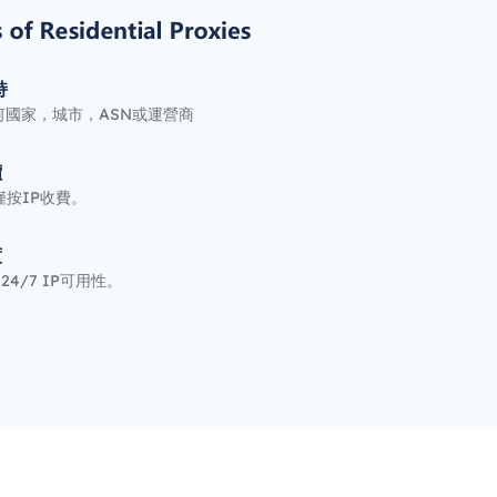
持
何國家，城市，ASN或運營商
價
按IP收費。
度
24/7 IP可用性。