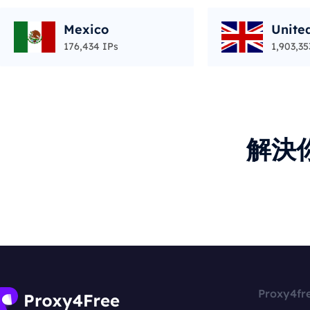
Mexico
Unite
176,434 IPs
1,903,35
解決
Proxy4fr