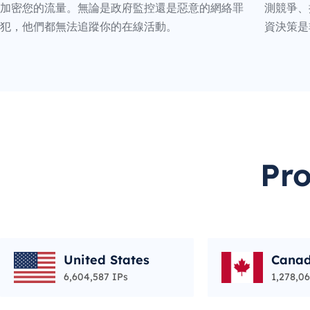
加密您的流量。無論是政府監控還是惡意的網絡罪
測競爭、
犯，他們都無法追蹤你的在線活動。
資決策是
Pr
United States
Cana
6,604,587 IPs
1,278,06