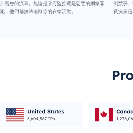
加密您的流量。無論是政府監控還是惡意的網絡罪
測競爭、
犯，他們都無法追蹤你的在線活動。
資決策是
Pr
United States
Cana
6,604,587 IPs
1,278,06