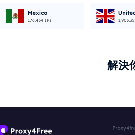
Mexico
Unite
176,434 IPs
1,903,35
解決
Proxy4fr