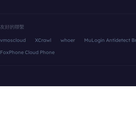
友好的聯繫
vmoscloud
XCrawl
whoer
MuLogin Antidetect B
FoxPhone Cloud Phone