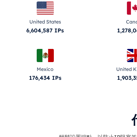
United States
Can
6,604,587 IPs
1,278,0
Mexico
United 
176,434 IPs
1,903,3