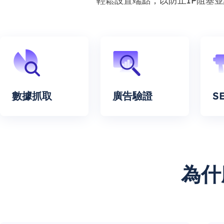
輕鬆設置端點，以防止IP阻塞
數據抓取
廣告驗證
S
為什