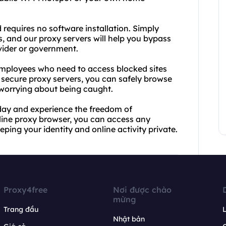
 requires no software installation. Simply
, and our proxy servers will help you bypass
ovider or government.
 employees who need to access blocked sites
 secure proxy servers, you can safely browse
 worrying about being caught.
day and experience the freedom of
nline proxy browser, you can access any
eping your identity and online activity private.
Proxy4free
Nơi được chào
mừng
Trang đầu
L
Nhật bản