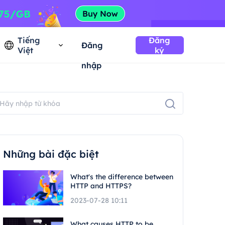
Tiếng
Đăng
Đăng
Việt
ký
nhập
Những bài đặc biệt
What's the difference between
HTTP and HTTPS?
2023-07-28 10:11
What causes HTTP to be