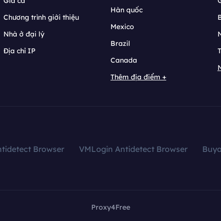
Giá cả
Hàn quốc
Chương trình giới thiệu
B
Mexico
Nhà ở đại lý
N
Brazil
Địa chỉ IP
T
Canada
N
Thêm địa điểm +
tidetect Browser
VMLogin Antidetect Browser
Buy
Proxy4Free