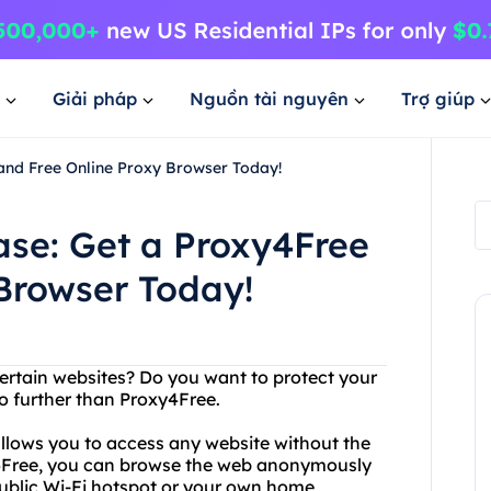
Giải pháp
Nguồn tài nguyên
Trợ giúp
and Free Online Proxy Browser Today!
ase: Get a Proxy4Free
Browser Today!
certain websites? Do you want to protect your
o further than Proxy4Free.
allows you to access any website without the
y4Free, you can browse the web anonymously
public Wi-Fi hotspot or your own home