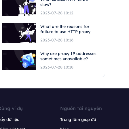
slow?
2023-07-28 10:12
What are the reasons for
failure to use HTTP proxy
2023-07-28 10:16
Why are proxy IP addresses
sometimes unavailable?
2023-07-28 10:18
Dùng ví dụ
Nguồn tài nguyên
ấy dữ liệu
Trung tâm giúp đỡ