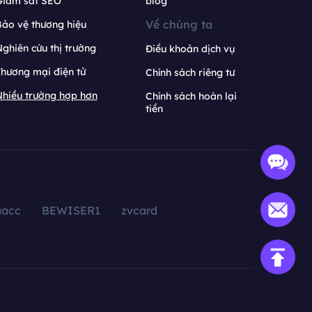
Giám sát SEO
blog
Về chúng ta
ảo vệ thương hiệu
ghiên cứu thị trường
Điều khoản dịch vụ
hương mại điện tử
Chính sách riêng tư
hiều trường hợp hơn
Chính sách hoàn lại
tiền
aacc
BEWISER1
zvcard