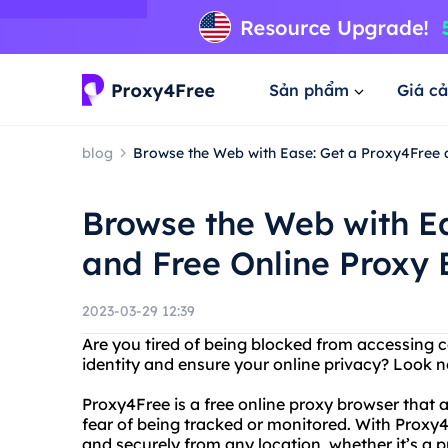
Sản phẩm
Giá cả
blog
Browse the Web with Ease: Get a Proxy4Free 
Browse the Web with E
and Free Online Proxy 
2023-03-29 12:39
Are you tired of being blocked from accessing 
identity and ensure your online privacy? Look n
Proxy4Free is a free online proxy browser that 
fear of being tracked or monitored. With Prox
and securely from any location, whether it’s a 