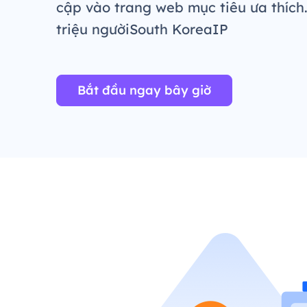
cập vào trang web mục tiêu ưa thích
triệu ngườiSouth KoreaIP
Bắt đầu ngay bây giờ