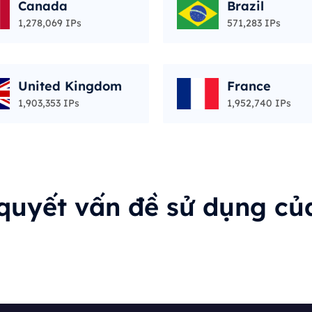
Canada
Brazil
1,278,069 IPs
571,283 IPs
United Kingdom
France
1,903,353 IPs
1,952,740 IPs
 quyết vấn đề sử dụng củ