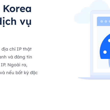
 Korea
ịch vụ
địa chỉ IP thật
anh và đáng tin
IP. Ngoài ra,
 và nếu bất kỳ đặc