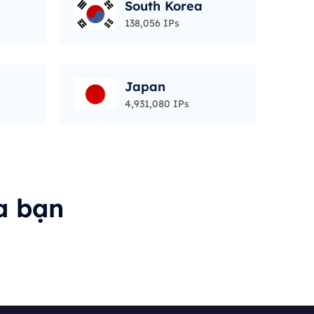
South Korea
138,056 IPs
Japan
4,931,080 IPs
a bạn