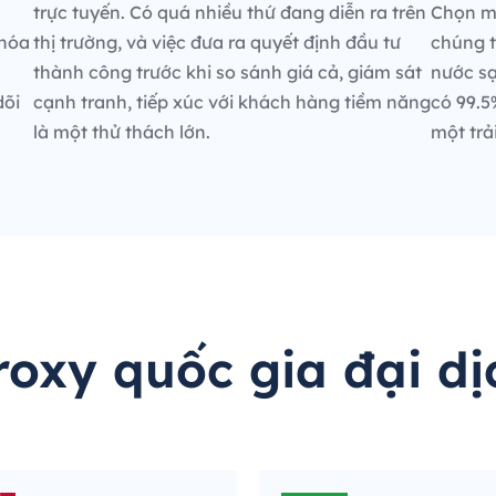
trực tuyến. Có quá nhiều thứ đang diễn ra trên
Chọn mộ
 hóa
thị trường, và việc đưa ra quyết định đầu tư
chúng t
thành công trước khi so sánh giá cả, giám sát
nước sạ
dõi
cạnh tranh, tiếp xúc với khách hàng tiềm năng
có 99.5
là một thử thách lớn.
một trả
roxy quốc gia đại dị