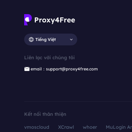
Tiếng Việt
Liên lạc với chúng tôi
email：support@proxy4free.com
Kết nối thân thiện
vmoscloud
XCrawl
whoer
MuLogin An