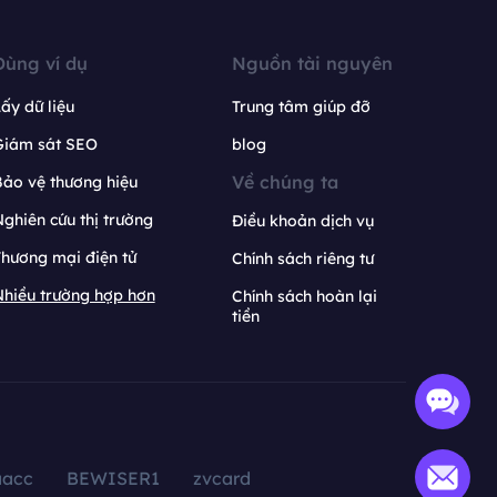
Dùng ví dụ
Nguồn tài nguyên
ấy dữ liệu
Trung tâm giúp đỡ
Giám sát SEO
blog
Về chúng ta
ảo vệ thương hiệu
ghiên cứu thị trường
Điều khoản dịch vụ
hương mại điện tử
Chính sách riêng tư
hiều trường hợp hơn
Chính sách hoàn lại
tiền
aacc
BEWISER1
zvcard