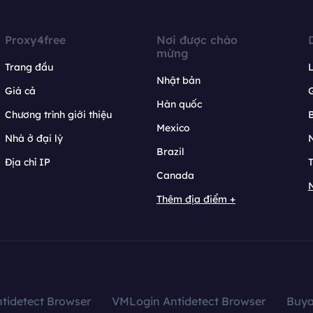
Proxy4free
Nơi được chào
mừng
Trang đầu
L
Nhật bản
Giá cả
Hàn quốc
Chương trình giới thiệu
B
Mexico
Nhà ở đại lý
N
Brazil
Địa chỉ IP
T
Canada
N
Thêm địa điểm +
tidetect Browser
VMLogin Antidetect Browser
Buy