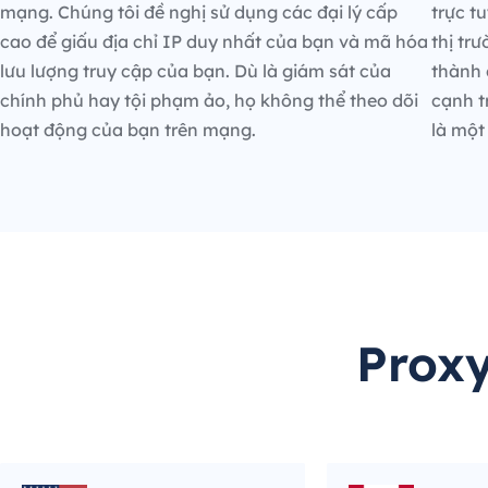
mạng. Chúng tôi đề nghị sử dụng các đại lý cấp
trực t
cao để giấu địa chỉ IP duy nhất của bạn và mã hóa
thị tr
lưu lượng truy cập của bạn. Dù là giám sát của
thành 
chính phủ hay tội phạm ảo, họ không thể theo dõi
cạnh t
hoạt động của bạn trên mạng.
là một
Proxy