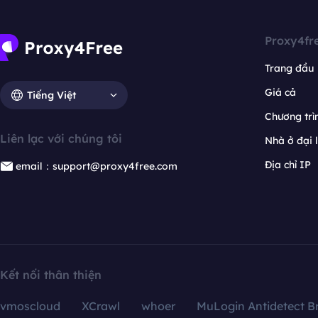
Proxy4fr
Trang đầu
Giá cả
Tiếng Việt
Chương trìn
Liên lạc với chúng tôi
Nhà ở đại 
Địa chỉ IP
email：support@proxy4free.com
Kết nối thân thiện
vmoscloud
XCrawl
whoer
MuLogin Antidetect B