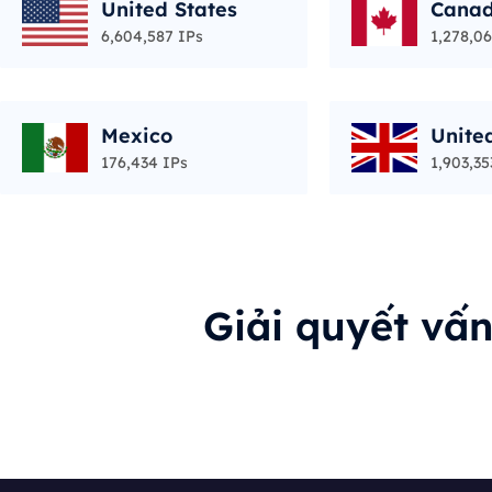
United States
Cana
6,604,587 IPs
1,278,06
Mexico
Unite
176,434 IPs
1,903,35
Giải quyết vấ