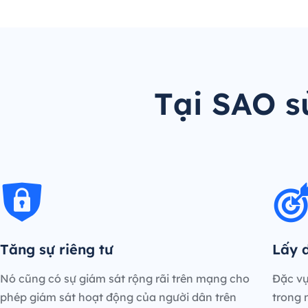
Tại SAO s
Tăng sự riêng tư
Lấy d
Nó cũng có sự giám sát rộng rãi trên mạng cho
Đặc vụ
phép giám sát hoạt động của người dân trên
trong 