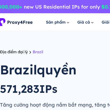
Sản phẩm
Giá cả
Giả
Địa điểm đại lý
Brazil
Brazilquyền
571,283IPs
Tăng cường hoạt động nắm bắt mạng, tăng t