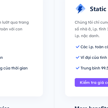
 lướt qua trang
Chúng tôi chỉ cun
toàn với con
số nhà ở, i.p. tĩn
i.p. nặc danh.
Các i.p. toàn 
an
Vĩ đại của tìn
g của thời gian
Trung bình 99.
Kiểm tra giá c