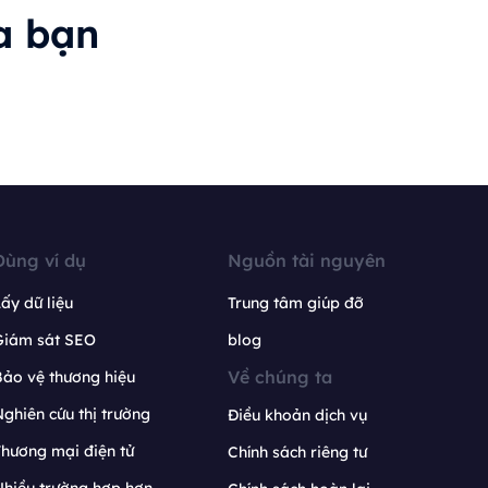
a bạn
Dùng ví dụ
Nguồn tài nguyên
ấy dữ liệu
Trung tâm giúp đỡ
Giám sát SEO
blog
Về chúng ta
ảo vệ thương hiệu
ghiên cứu thị trường
Điều khoản dịch vụ
hương mại điện tử
Chính sách riêng tư