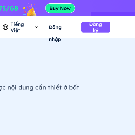
Tiếng
Đăng
Đăng
Việt
ký
nhập
c nội dung cần thiết ở bất