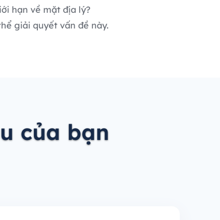
ới hạn về mặt địa lý?
hể giải quyết vấn đề này.
ầu của bạn