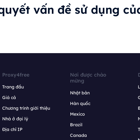
 quyết vấn đề sử dụng củ
Proxy4free
Nơi được chào
mừng
Trang đầu
L
Nhật bản
Giá cả
Hàn quốc
Chương trình giới thiệu
B
Mexico
Nhà ở đại lý
N
Brazil
Địa chỉ IP
T
Canada