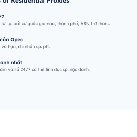
/7
 từ i.p. bất cứ quốc gia nào, thành phố, ASN trở thàng
oanh hoặc
 của Opec
vô hạn, chỉ nhấn i.p. phí.
hanh nhất
ăm và số 24/7 có thể tình dục i.p. nặc danh.