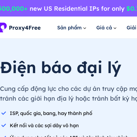
Sản phẩm
Giá cả
Giả
Điện báo đại lý
Cung cấp động lực cho các dự án truy cập mạn
tránh các giới hạn địa lý hoặc tránh bất kỳ h
ISP, quốc gia, bang, hay thành phố
Kết nối và các sợi dây vô hạn