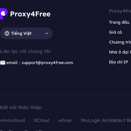
Proxy4fr
Trang đầu
Giá cả
Tiếng Việt
Chương trìn
Liên lạc với chúng tôi
Nhà ở đại 
Địa chỉ IP
email：support@proxy4free.com
Kết nối thân thiện
vmoscloud
XCrawl
whoer
MuLogin Antidetect B