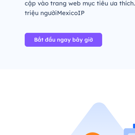
cập vào trang web mục tiêu ưa thích
triệu ngườiMexicoIP
Bắt đầu ngay bây giờ