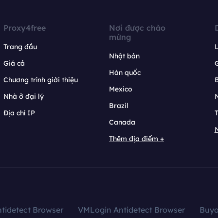
Proxy4free
Nơi được chào
mừng
Trang đầu
L
Nhật bản
Giá cả
Hàn quốc
Chương trình giới thiệu
B
Mexico
Nhà ở đại lý
N
Brazil
Địa chỉ IP
T
Canada
N
Thêm địa điểm +
tidetect Browser
VMLogin Antidetect Browser
Buy