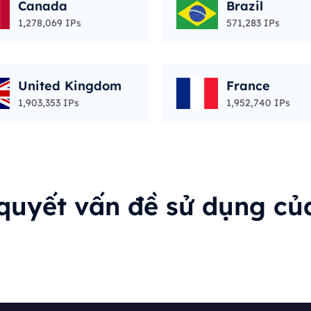
Canada
Brazil
1,278,069 IPs
571,283 IPs
United Kingdom
France
1,903,353 IPs
1,952,740 IPs
 quyết vấn đề sử dụng củ