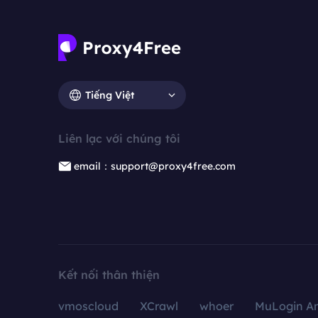
Tiếng Việt
Liên lạc với chúng tôi
email：support@proxy4free.com
Kết nối thân thiện
vmoscloud
XCrawl
whoer
MuLogin An