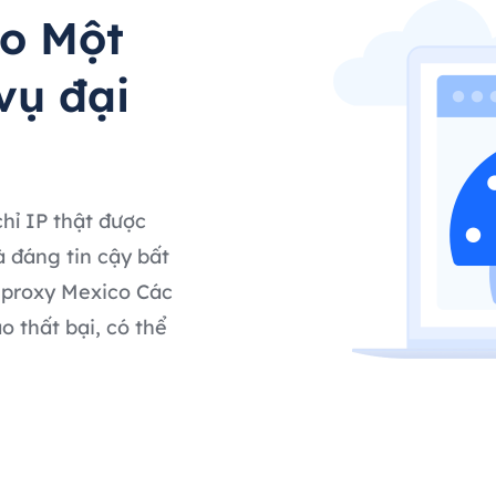
o Một
vụ đại
hỉ IP thật được
à đáng tin cậy bất
, proxy Mexico Các
o thất bại, có thể