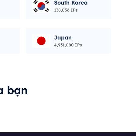
South Korea
138,056 IPs
Japan
4,931,080 IPs
a bạn