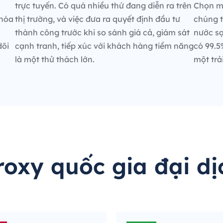
trực tuyến. Có quá nhiều thứ đang diễn ra trên
Chọn mộ
 hóa
thị trường, và việc đưa ra quyết định đầu tư
chúng t
thành công trước khi so sánh giá cả, giám sát
nước sạ
dõi
cạnh tranh, tiếp xúc với khách hàng tiềm năng
có 99.5
là một thử thách lớn.
một trả
roxy quốc gia đại dị