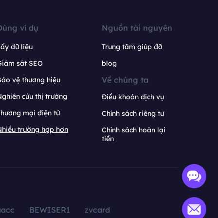
Dùng ví dụ
Nguồn tài nguyên
ấy dữ liệu
Trung tâm giúp đỡ
Giám sát SEO
blog
Về chúng ta
ảo vệ thương hiệu
ghiên cứu thị trường
Điều khoản dịch vụ
hương mại điện tử
Chính sách riêng tư
hiều trường hợp hơn
Chính sách hoàn lại
tiền
aacc
BEWISER1
zvcard