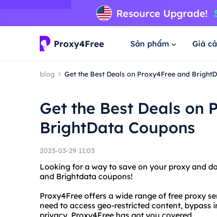
Sản phẩm
Giá cả
blog
Get the Best Deals on Proxy4Free and Bright
Get the Best Deals on 
BrightData Coupons
2023-03-29 11:03
Looking for a way to save on your proxy and d
and Brightdata coupons!
Proxy4Free offers a wide range of free proxy s
need to access geo-restricted content, bypass i
privacy, Proxy4Free has got you covered.