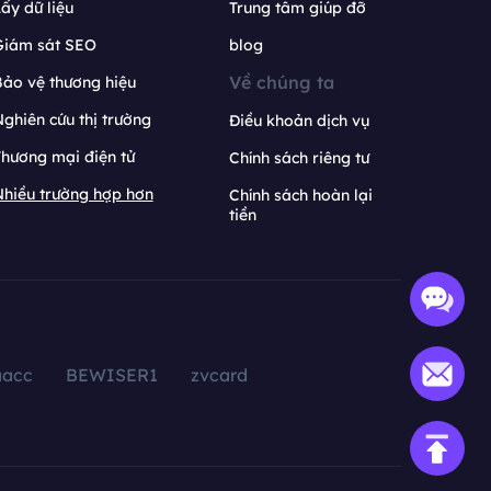
ấy dữ liệu
Trung tâm giúp đỡ
Giám sát SEO
blog
Về chúng ta
ảo vệ thương hiệu
ghiên cứu thị trường
Điều khoản dịch vụ
hương mại điện tử
Chính sách riêng tư
hiều trường hợp hơn
Chính sách hoàn lại
tiền
aacc
BEWISER1
zvcard