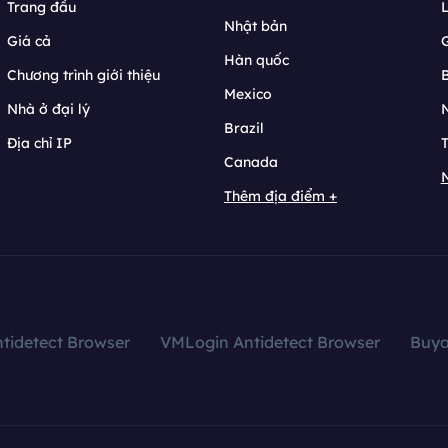
Trang đầu
L
Nhật bản
Giá cả
Hàn quốc
Chương trình giới thiệu
B
Mexico
Nhà ở đại lý
N
Brazil
Địa chỉ IP
T
Canada
N
Thêm địa điểm +
tidetect Browser
VMLogin Antidetect Browser
Buy