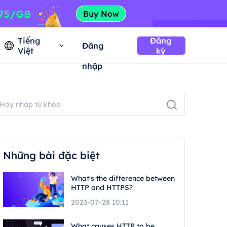
Tiếng
Đăng
Đăng
Việt
ký
nhập
Những bài đặc biệt
What's the difference between
HTTP and HTTPS?
2023-07-28 10:11
What causes HTTP to be