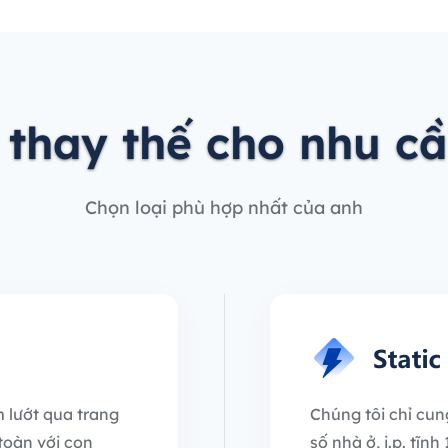
 thay thế cho nhu c
Chọn loại phù hợp nhất của anh
 lướt qua trang
Chúng tôi chỉ cun
toàn với con
số nhà ở, i.p. tĩn