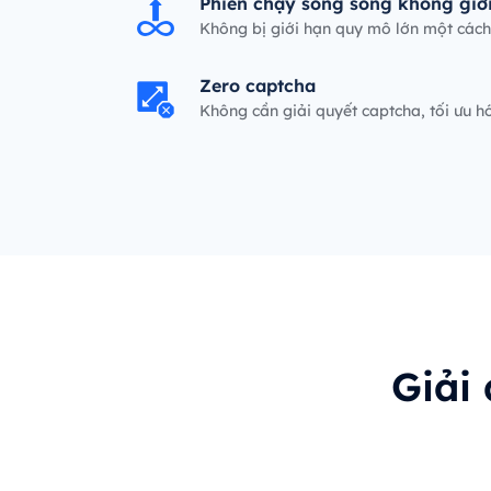
Phiên chạy song song không giớ
Không bị giới hạn quy mô lớn một cách 
Zero captcha
Không cần giải quyết captcha, tối ưu 
p.
Giải