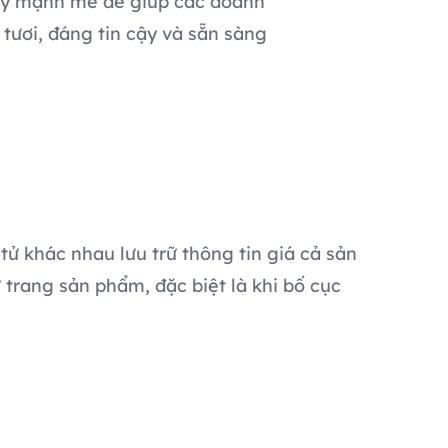
 lý mạnh mẽ để giúp các doanh
tươi, đáng tin cậy và sẵn sàng
tử khác nhau lưu trữ thông tin giá cả sản
ừ trang sản phẩm, đặc biệt là khi bố cục