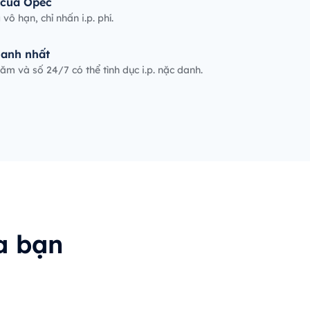
 của Opec
vô hạn, chỉ nhấn i.p. phí.
hanh nhất
ăm và số 24/7 có thể tình dục i.p. nặc danh.
a bạn