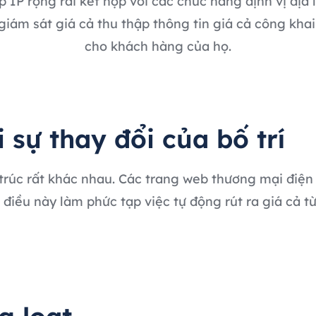
 IP rộng rãi kết hợp với các chức năng định vị địa
iám sát giá cả thu thập thông tin giá cả công khai 
cho khách hàng của họ.
 sự thay đổi của bố trí
trúc rất khác nhau. Các trang web thương mại điện 
 điều này làm phức tạp việc tự động rút ra giá cả t