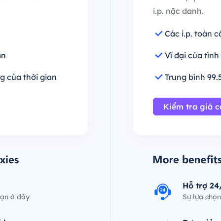
i.p. nặc danh.
Các i.p. toàn 
an
Vĩ đại của tìn
g của thời gian
Trung bình 99.
Kiểm tra giá c
Hỗ trợ 24
bạn ở đây
Sự lựa chọn
nhà kinh d