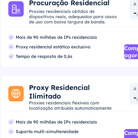
Procuração Residencial
A 
-
Proxies residenciais obtidos de
dispositivos reais, adequados para casos
de uso com baixa largura de banda.
Mais de 90 milhões de IPs residenciais
Proxy residencial estático exclusivo
Com
agor
Tempo de resposta de 0,6s
Proxy Residencial
A 
Ilimitado
-
Proxies residenciais flexíveis com
localização atribuída automaticamente
Mais de 90 milhões de IPs residenciais
Suporta multi-simultaneidade
Com