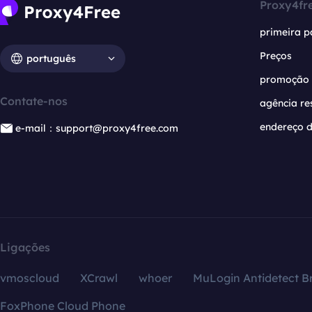
Proxy4fr
primeira p
Preços
português
promoção
Contate-nos
agência re
endereço d
e-mail：support@proxy4free.com
Ligações
vmoscloud
XCrawl
whoer
MuLogin Antidetect B
FoxPhone Cloud Phone