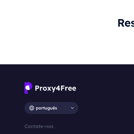
Re
português
Contate-nos