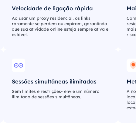
Velocidade de ligação rápida
Mai
Ao usar um proxy residencial, os links
Como
raramente se perdem ou expiram, garantindo
resi
que sua atividade online esteja sempre ativa e
mais
estável.
risc
Sessões simultâneas ilimitadas
Met
Sem limites e restrições- envie um número
A no
ilimitado de sessões simultâneas.
loca
loca
esta