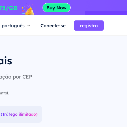
português
Conecte-se
registro
ais
tação por CEP
ntal.
(Tráfego ilimitado)