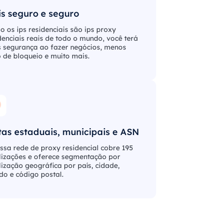
s seguro e seguro
 os ips residenciais são ips proxy
denciais reais de todo o mundo, você terá
 segurança ao fazer negócios, menos
o de bloqueio e muito mais.
as estaduais, municipais e ASN
ssa rede de proxy residencial cobre 195
lizações e oferece segmentação por
lização geográfica por país, cidade,
do e código postal.