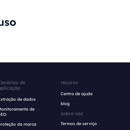
uso
Cenários de
recurso
aplicação
Centro de ajuda
Extração de dados
blog
Monitoramento de
sobre nós
SEO
Termos de serviço
proteção da marca