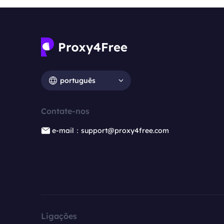
português
Contate-nos
e-mail：support@proxy4free.com
Ligações