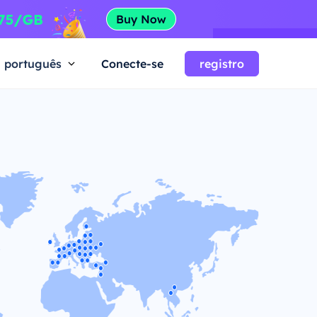
português
Conecte-se
registro