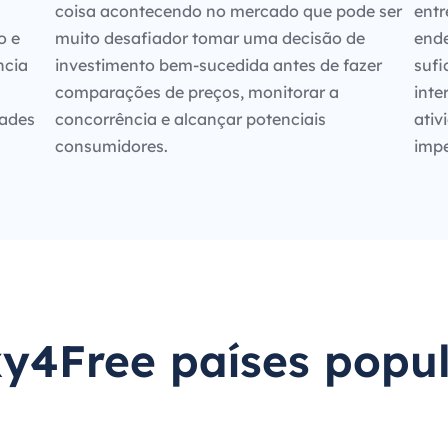
coisa acontecendo no mercado que pode ser
entr
o e
muito desafiador tomar uma decisão de
ende
ncia
investimento bem-sucedida antes de fazer
sufi
comparações de preços, monitorar a
inte
dades
concorrência e alcançar potenciais
ativ
consumidores.
impe
y4Free países popu