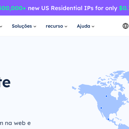
Soluções
recurso
Ajuda
te
m na web e