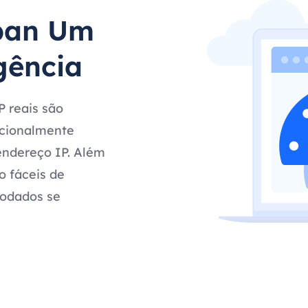
pan Um
gência
 reais são
pcionalmente
endereço IP. Além
o fáceis de
rodados se