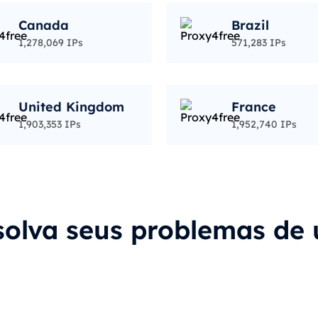
Canada
Brazil
1,278,069 IPs
571,283 IPs
United Kingdom
France
1,903,353 IPs
1,952,740 IPs
solva seus problemas de 