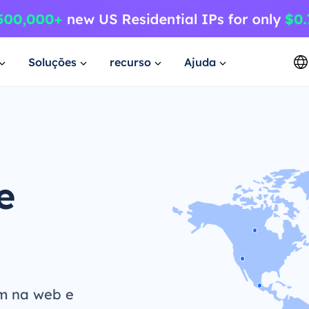
Soluções
recurso
Ajuda
e
m na web e