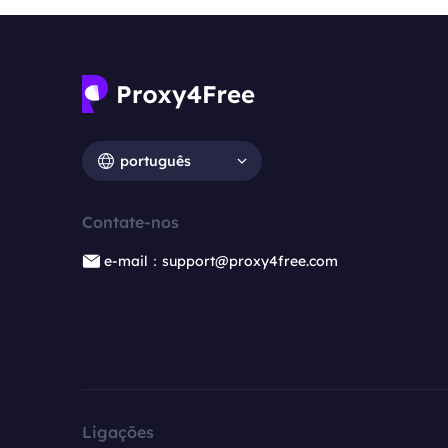
português
Contate-nos
e-mail：support@proxy4free.com
Ligações