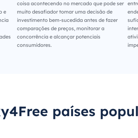
coisa acontecendo no mercado que pode ser
entr
o e
muito desafiador tomar uma decisão de
ende
ncia
investimento bem-sucedida antes de fazer
sufi
comparações de preços, monitorar a
inte
dades
concorrência e alcançar potenciais
ativ
consumidores.
impe
y4Free países popu