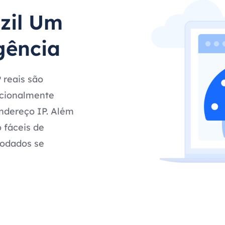
zil Um
gência
 reais são
pcionalmente
endereço IP. Além
o fáceis de
rodados se