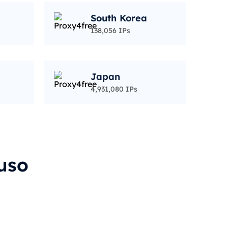
South Korea
138,056 IPs
Japan
4,931,080 IPs
uso