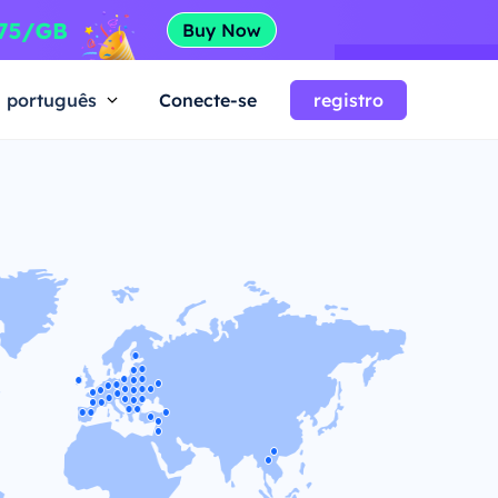
português
Conecte-se
registro