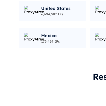
United States
6,604,587 IPs
Mexico
176,434 IPs
Re