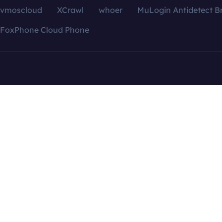
vmoscloud
XCrawl
whoer
MuLogin Antidetect B
FoxPhone Cloud Phone