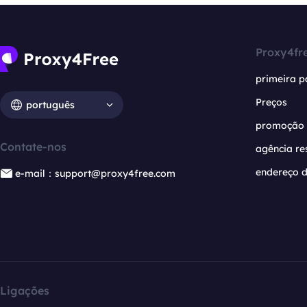
Proxy4fr
primeira p
Preços
português
promoção
Contate-nos
agência re
endereço d
e-mail：support@proxy4free.com
Ligações