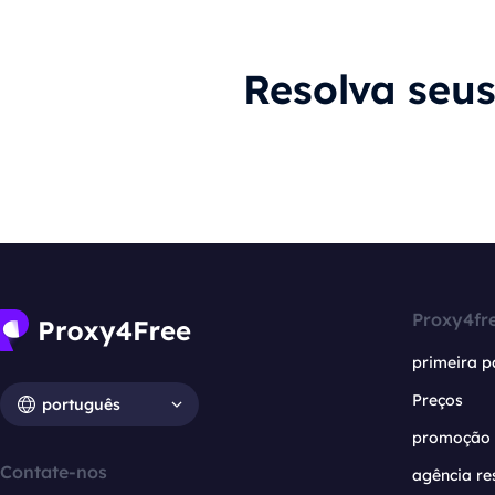
Resolva seu
Proxy4fr
primeira p
Preços
português
promoção
Contate-nos
agência re