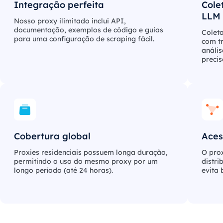
Integração perfeita
Cole
LLM
Nosso proxy ilimitado inclui API,
documentação, exemplos de código e guias
Colet
para uma configuração de scraping fácil.
com t
análi
preci
Cobertura global
Aces
Proxies residenciais possuem longa duração,
O prox
permitindo o uso do mesmo proxy por um
distri
longo período (até 24 horas).
evita 