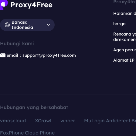
Proxy4fr
Halaman 
Bahasa
harga
Indonesia
Rencana y
direkomen
Hubungi kami
Agen per
email：support@proxy4free.com
Alamat IP
Hubungan yang bersahabat
vmoscloud
XCrawl
whoer
MuLogin Antidetect B
FoxPhone Cloud Phone