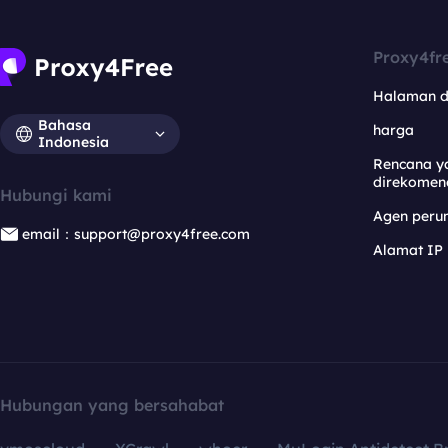
Proxy4fr
Halaman 
Bahasa
harga
Indonesia
Rencana y
direkomen
Hubungi kami
Agen per
email：support@proxy4free.com
Alamat IP
Hubungan yang bersahabat