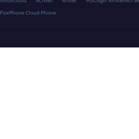
vmoscloud
XCrawl
whoer
MuLogin Antidetect B
FoxPhone Cloud Phone