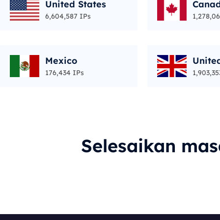
United States
Cana
6,604,587 IPs
1,278,06
Mexico
Unite
176,434 IPs
1,903,35
Selesaikan ma