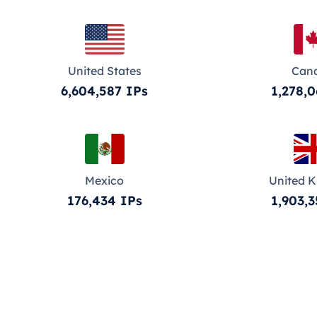
United States
Can
6,604,587 IPs
1,278,0
Mexico
United 
176,434 IPs
1,903,3