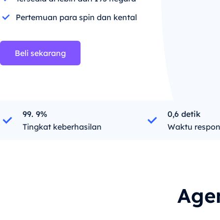
Pertemuan para spin dan kental
Beli sekarang
99. 9%
0,6 detik
Tingkat keberhasilan
Waktu respo
Age