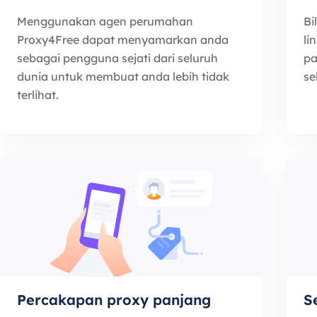
Menggunakan agen perumahan
Bi
Proxy4Free dapat menyamarkan anda
li
sebagai pengguna sejati dari seluruh
pa
dunia untuk membuat anda lebih tidak
se
terlihat.
Percakapan proxy panjang
S