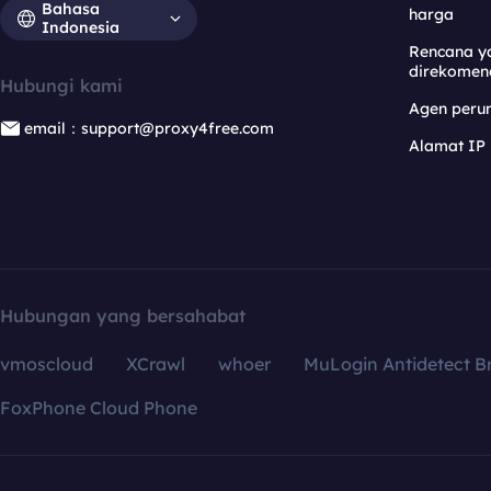
Bahasa
harga
Indonesia
Rencana y
direkomen
Hubungi kami
Agen per
email：support@proxy4free.com
Alamat IP
Hubungan yang bersahabat
vmoscloud
XCrawl
whoer
MuLogin Antidetect B
FoxPhone Cloud Phone