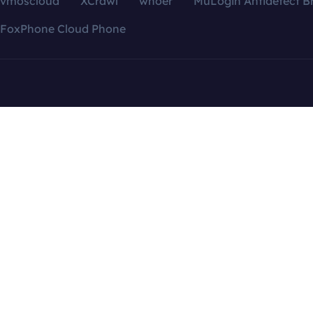
vmoscloud
XCrawl
whoer
MuLogin Antidetect B
FoxPhone Cloud Phone