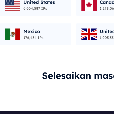
United States
Cana
6,604,587 IPs
1,278,06
Mexico
Unite
176,434 IPs
1,903,35
Selesaikan ma