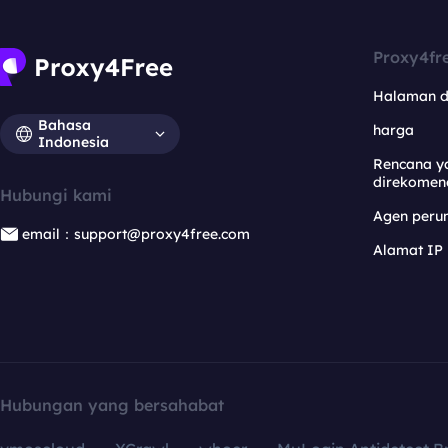
Proxy4fr
Halaman 
Bahasa
harga
Indonesia
Rencana y
direkomen
Hubungi kami
Agen per
email：support@proxy4free.com
Alamat IP
Hubungan yang bersahabat