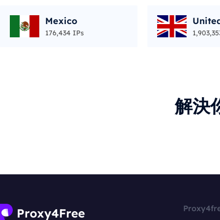
Mexico
Unite
176,434 IPs
1,903,35
解決
Proxy4fr