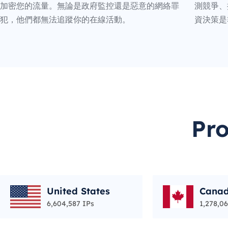
加密您的流量。無論是政府監控還是惡意的網絡罪
測競爭、
犯，他們都無法追蹤你的在線活動。
資決策是
Pr
United States
Cana
6,604,587 IPs
1,278,06