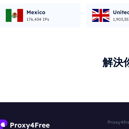
Mexico
Unite
176,434 IPs
1,903,35
解決
Proxy4fr