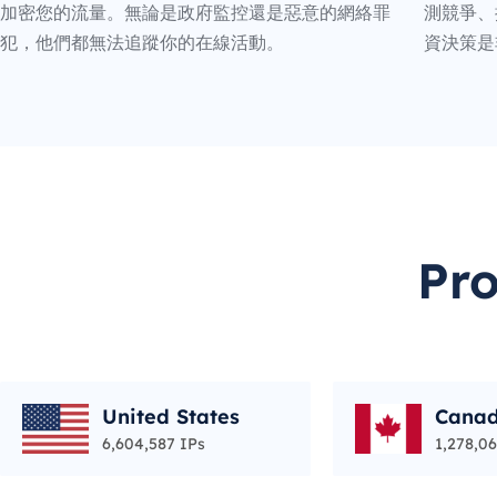
加密您的流量。無論是政府監控還是惡意的網絡罪
測競爭、
犯，他們都無法追蹤你的在線活動。
資決策是
Pr
United States
Cana
6,604,587 IPs
1,278,06