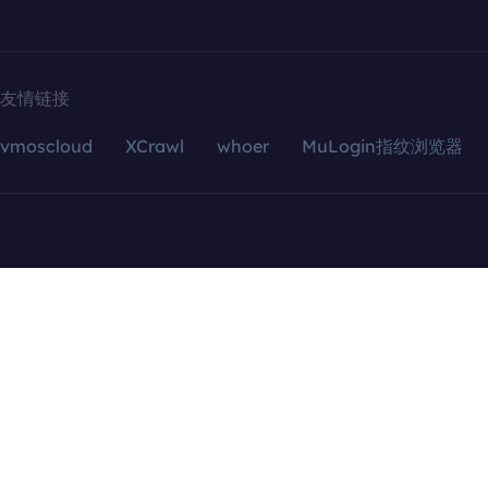
友情链接
vmoscloud
XCrawl
whoer
MuLogin指纹浏览器