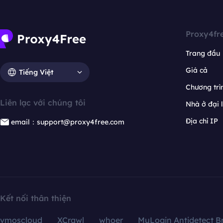
Proxy4fr
Trang đầu
Giá cả
Tiếng Việt
Chương trìn
Liên lạc với chúng tôi
Nhà ở đại 
Địa chỉ IP
email：support@proxy4free.com
Kết nối thân thiện
vmoscloud
XCrawl
whoer
MuLogin Antidetect B